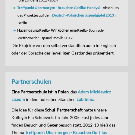
fünf Ländern 2012 - 2014
Treffpunkt Übermorgen - Brauchen Gorillas Handys?
- Abschluss
des Projektes auf dem
Deutsch-Polnischen Jugendgipfel 2013
in
Berlin
Hacemos una Paella - Wir kochen eine Paella
- Spanisch-
Wettbewerb "Español-móvil" 2012
Die Projekte werden selbstverständlich auch in Englisch
oder der Sprache des jeweiligen Gastlandes präsentiert.
Partnerschulen
Eine Partnerschule ist in Polen
, das
Adam Mickiewicz
Liceum
in dem hübschen Städchen
Lubliniec
.
Die Idee für diese
Schul-Partnerschaft
hatte unsere
Kollegin Ela Schneweis im Jahr 2005. Fast jedes Jahr
finden Besuch und Gegenbesuch statt. 2012-13 hieß das
Thema
Treffpunkt Übermorgen - Brauchen Gorillas