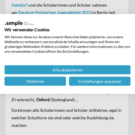
Handys?
und die Schülerinnen und Schüler nahmen
am
Deutsch-Polnischen Jugendgipfel 2013
in Berlin teil.
Eine andere Partnerschule ist in Frankreich
, das
Lycee Saint
Wir verwenden Cookies
Jean
in
Besancon
. Lesen Sie die
interessanten Berichte
Wir können diese zur Analyse unserer Besucherdaten platzieren, um unsere
unserer Fremdsprachen-AssistentInnen.
Webseite zu verbessern, personalisierte Inhalte anzuzeigen und Ihnen ein
großartiges Webseiten-Erlebnis zu bieten. Für weitere Informationen zu den von
uns verwendeten Cookies öffnen Sie die Einstellungen.
Studien- und Begegnungsfahrten
Alle akzeptieren
Wir organisieren regelmäßig
Studien- und
Ablehnen
Einstellungen anpassen
Begegnungsfahrten
in sehr schöne Regionen Europas:
Barcelona
in Katalanien (Spanien),
Besancon
im Burgund
(Frankreich),
Oxford
(Südengland) ...
Da können alle Schülerinnen und Schüler mitfahren, egal in
welcher Schulform sie sind oder welche Ausbildung sie
machen.