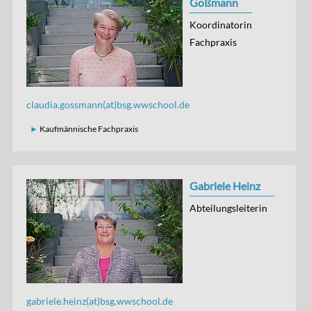
Goßmann
Koordinatorin
Fachpraxis
claudia.gossmann(at)bsg.wwschool.de
Kaufmännische Fachpraxis
Gabriele Heinz
Abteilungsleiterin
gabriele.heinz(at)bsg.wwschool.de