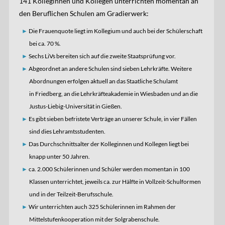
141 Kolleginnen und Kollegen unterrichten momentan an
den Beruflichen Schulen am Gradierwerk:
Die Frauenquote liegt im Kollegium und auch bei der Schülerschaft
bei ca. 70 %.
Sechs LiVs bereiten sich auf die zweite Staatsprüfung vor.
Abgeordnet an andere Schulen sind sieben Lehrkräfte. Weitere
Abordnungen erfolgen aktuell an das Staatliche Schulamt
in Friedberg, an die Lehrkräfteakademie in Wiesbaden und an die
Justus-Liebig-Universität in Gießen.
Es gibt sieben befristete Verträge an unserer Schule, in vier Fällen
sind dies Lehramtsstudenten.
Das Durchschnittsalter der Kolleginnen und Kollegen liegt bei
knapp unter 50 Jahren.
ca. 2.000 Schülerinnen und Schüler werden momentan in 100
Klassen unterrichtet, jeweils ca. zur Hälfte in Vollzeit-Schulformen
und in der Teilzeit-Berufsschule.
Wir unterrichten auch 325 Schülerinnen im Rahmen der
Mittelstufenkooperation mit der Solgrabenschule.