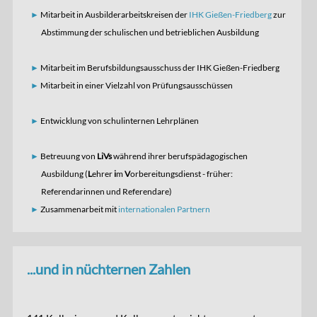
Mitarbeit in Ausbilderarbeitskreisen der
IHK Gießen-Friedberg
zur
Abstimmung der schulischen und betrieblichen Ausbildung
Mitarbeit im Berufsbildungsausschuss der IHK Gießen-Friedberg
Mitarbeit in einer Vielzahl von Prüfungsausschüssen
Entwicklung von schulinternen Lehrplänen
Betreuung von
LiVs
während ihrer berufspädagogischen
Ausbildung (
L
ehrer
i
m
V
orbereitungsdienst - früher:
Referendarinnen und Referendare)
Zusammenarbeit mit
internationalen Partnern
...und in nüchternen Zahlen