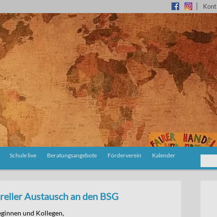
Kont
Schule live
Beratungsangebote
Förderverein
Kalender
ureller Austausch an den BSG
eginnen und Kollegen,