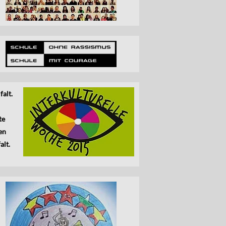
falt.
te
en
alt.