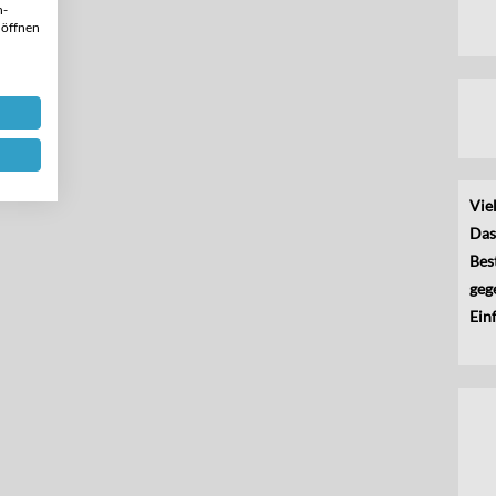
n-
 öffnen
Viel
Das
Bes
geg
Einf