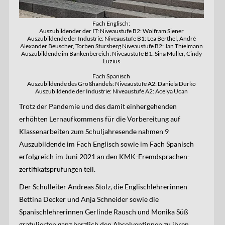
Fach Englisch:
Auszubildender der IT: Niveaustufe B2: Wolfram Siener
Auszubildende der Industrie: Niveaustufe B1: Lea Berthel, André
Alexander Beuscher, Torben Stursberg Niveaustufe B2: Jan Thielmann
Auszubildende im Bankenbereich: Niveaustufe B1: Sina Müller, Cindy
Luzius
Fach Spanisch
Auszubildende des Großhandels: Niveaustufe A2: Daniela Durko
Auszubildende der Industrie: Niveaustufe A2: Acelya Ucan
Trotz der Pandemie und des damit einhergehenden
erhöhten Lernaufkommens für die Vorbereitung auf
Klassenarbeiten zum Schuljahresende nahmen 9
Auszubildende im Fach Englisch sowie im Fach Spanisch
erfolgreich im Juni 2021 an den KMK-Fremdsprachen­
zertifikatsprüfungen teil.
Der Schulleiter Andreas Stolz, die Englischlehrerinnen
Bettina Decker und Anja Schneider sowie die
Spanischlehrerinnen Gerlinde Rausch und Monika Süß
gratulierten ganz herzlich den Absolventinnen zu ihren