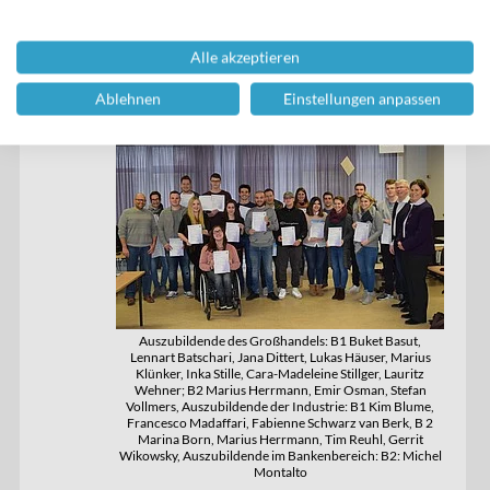
Alle akzeptieren
KMK-Prüfungen an den BSG Bad Nauheim
Ablehnen
Einstellungen anpassen
19
Auszubildende des Großhandels: B1 Buket Basut,
Lennart Batschari, Jana Dittert, Lukas Häuser, Marius
Klünker, Inka Stille, Cara-Madeleine Stillger, Lauritz
Wehner; B2 Marius Herrmann, Emir Osman, Stefan
Vollmers, Auszubildende der Industrie: B1 Kim Blume,
Francesco Madaffari, Fabienne Schwarz van Berk, B 2
Marina Born, Marius Herrmann, Tim Reuhl, Gerrit
Wikowsky, Auszubildende im Bankenbereich: B2: Michel
Montalto