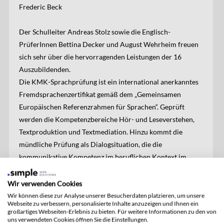
Frederic Beck
Der Schulleiter Andreas Stolz sowie die Englisch-
PrüferInnen Bettina Decker und August Wehrheim freuen
sich sehr über die hervorragenden Leistungen der 16
Auszubildenden.
Die KMK-Sprachprüfung ist ein international anerkanntes
Fremdsprachenzertifikat gemäß dem „Gemeinsamen
Europäischen Referenzrahmen für Sprachen“. Geprüft
werden die Kompetenzbereiche Hör- und Leseverstehen,
Textproduktion und Textmediation. Hinzu kommt die
mündliche Prüfung als Dialogsituation, die die
kommunikative Kompetenz im beruflichen Kontext im
Fokus hat.
Wir verwenden Cookies
Wir können diese zur Analyse unserer Besucherdaten platzieren, um unsere
Autorin: Monika Süß-Michel, 05.03.2019
Webseite zu verbessern, personalisierte Inhalte anzuzeigen und Ihnen ein
großartiges Webseiten-Erlebnis zu bieten. Für weitere Informationen zu den von
uns verwendeten Cookies öffnen Sie die Einstellungen.