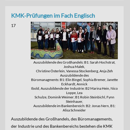
KMK-Prüfungen im Fach Englisch
17
Auszubildende des Großhandels: B1: Sarah Hochstrat,
Joshua Malek,
Christine Österlein, Vanessa Stockenberg, Anja Zeh
Auszubildende des
Büromanagments: B1: Elin Bingel, Sophia Bremer, Janette
Eckhardt, Annick
Ibold, Auszubildende der Industrie: B2 Marina Hein, Nico
Loppe, Lea
Schulze, Dominik Weimer; B1 Robin Steinbichl, Fynn
Steinhauer,
Auszubildende im Bankenbereich: B2: Jonas Nern, B1:
Alisa Schneider
Auszubildende des Großhandels, des Büromanagements,
der Industrie und des Bankenbereichs bestehen die KMK