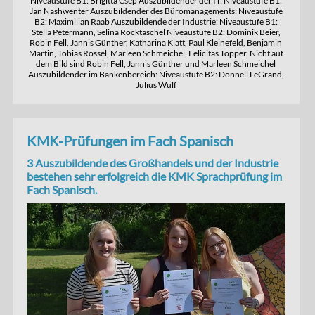
Niveaustufe B1: Brigitta Csep Auszubildender der IT: Niveaustufe B1:
Jan Nashwenter Auszubildender des Büromanagements: Niveaustufe
B2: Maximilian Raab Auszubildende der Industrie: Niveaustufe B1:
Stella Petermann, Selina Rocktäschel Niveaustufe B2: Dominik Beier,
Robin Fell, Jannis Günther, Katharina Klatt, Paul Kleinefeld, Benjamin
Martin, Tobias Rössel, Marleen Schmeichel, Felicitas Töpper. Nicht auf
dem Bild sind Robin Fell, Jannis Günther und Marleen Schmeichel
Auszubildender im Bankenbereich: Niveaustufe B2: Donnell LeGrand,
Julius Wulf
KMK-Prüfungen im Fach Spanisch
3 Auszubildende des Großhandels und der Industrie
bestehen sehr erfolgreich die KMK Sprachprüfung im
Fach Spanisch.