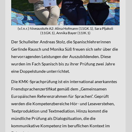
(v.l.n.r.) Niveaustufe A2: Alina Hofmann (11GK.1), Sara Pljakoli
(11GK.1), Annika Bayer (11IK.1)
Der Schulleiter Andreas Stolz, die Spanischlehrerinnen
Gerlinde Rausch und Monika Süß freuen sich sehr über die
hervorragenden Leistungen der Auszubildenden. Diese
wurden im Fach Spanisch bis zu ihrer Prüfung zwei Jahre
eine Doppelstunde unterrichtet.
Die KMK-Sprachprüfung ist ein international anerkanntes
Fremdsprachenzertifikat gemäß dem „Gemeinsamen
Europäischen Referenzrahmen für Sprachen“. Geprüft
werden die Kompetenzbereiche Hör- und Leseverstehen,
Textproduktion und Textmediation. Hinzu kommt die
mündliche Prüfung als Dialogsituation, die die
kommunikative Kompetenz im beruflichen Kontext im