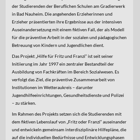
der Studierenden der Beruflichen Schulen am Gradierwerk
in Bad Nauheim. Die angehenden Erzieherinnen und
Erzieher präsentierten ihre Ergebnisse aus der intensiven
Auseinandersetzung mit einem fiktiven Fall, der als Modell
für die präventive Arbeit in der sozialen und pädagogischen
Betreuung von Kindern und Jugendlichen dient.
Das Projekt „Hilfe für Fritz und Franzi“ ist seit seiner
Initiierung im Jahr 1997 ein zentraler Bestandteil der
Ausbildung von Fachkräften im Bereich Sozialwesen. Es
verfolgt das Ziel, die präventive Zusammenarbeit von
Institutionen im Wetteraukreis – darunter
Jugendhilfeeinrichtungen, Gesundheitsdienste und Polizei
– zu stärken.
Im Rahmen des Projekts setzen sich die Studierenden mit
dem fiktiven Lebenslauf von „Fritz oder Franzi“ auseinander
und entwickeln gemeinsam interdisziplinäre Hilfepläne, die
auf die individuellen Bedürfnisse und Entwicklungsphasen