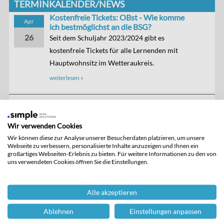
TERMINKALENDER/NEWS
Kostenfreie Tickets: OBst - Wie komme
Apr
ich bestmöglichst an die BSG?
26
Seit dem Schuljahr 2023/2024 gibt es
kostenfreie Tickets für alle Lernenden mit
Hauptwohnsitz im Wetteraukreis.
weiterlesen »
Einschulung, erster Schultag bestehender
Aug
Klassen und Öffnungszeiten des
Wir verwenden Cookies
Sekretariats
10
Die Ferien gehen vom 29.06.-07.08.2026.
Wir können diese zur Analyse unserer Besucherdaten platzieren, um unsere
Webseite zu verbessern, personalisierte Inhalte anzuzeigen und Ihnen ein
weiterlesen »
großartiges Webseiten-Erlebnis zu bieten. Für weitere Informationen zu den von
uns verwendeten Cookies öffnen Sie die Einstellungen.
AMBOSS Ausbildungsmesse
Sep
Anmeldeschluss für Betriebe:
Alle akzeptieren
18
19.06.2026
Ablehnen
Einstellungen anpassen
Wir freuen uns auf Sie!