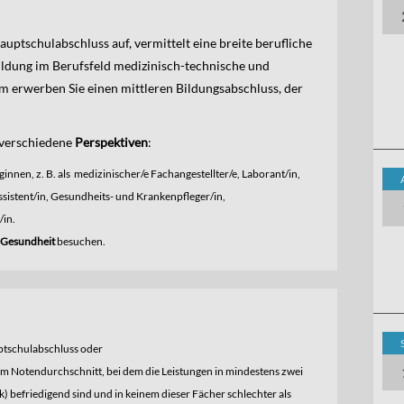
uptschulabschluss auf, vermittelt eine breite berufliche
ildung im Berufsfeld medizinisch-technische und
m erwerben Sie einen mittleren Bildungsabschluss, der
 verschiedene
Perspektiven
:
innen, z. B. als medizinischer/e Fachangestellter/e, Laborant/in,
ssistent/in, Gesundheits- und Krankenpfleger/in,
/in.
 Gesundheit
besuchen.
uptschulabschluss oder
m Notendurchschnitt, bei dem die Leistungen in mindestens zwei
 befriedigend sind und in keinem dieser Fächer schlechter als