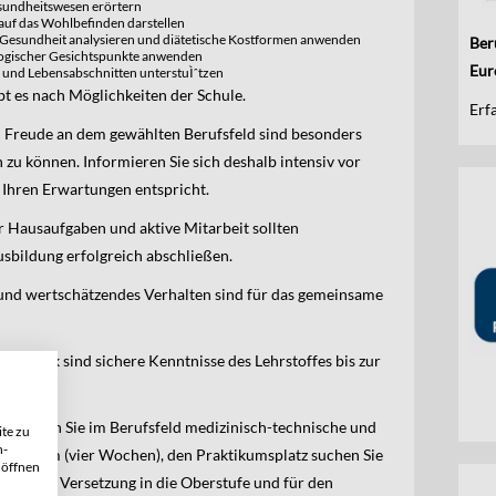
esundheitswesen erörtern
uf das Wohlbefinden darstellen
e Gesundheit analysieren und diätetische Kostformen anwenden
Ber
logischer Gesichtspunkte anwenden
Eur
 und Lebensabschnitten unterstuÌˆtzen
bt es nach Möglichkeiten der Schule.
Erf
d Freude an dem gewählten Berufsfeld sind besonders
 zu können. Informieren Sie sich deshalb intensiv vor
 Ihren Erwartungen entspricht.
r Hausaufgaben und aktive Mitarbeit sollten
Ausbildung erfolgreich abschließen.
s und wertschätzendes Verhalten sind für das gemeinsame
hematik sind sichere Kenntnisse des Lehrstoffes bis zur
solvieren Sie im Berufsfeld medizinisch-technische und
te zu
n-
praktikum (vier Wochen), den Praktikumsplatz suchen Sie
 öffnen
g für die Versetzung in die Oberstufe und für den