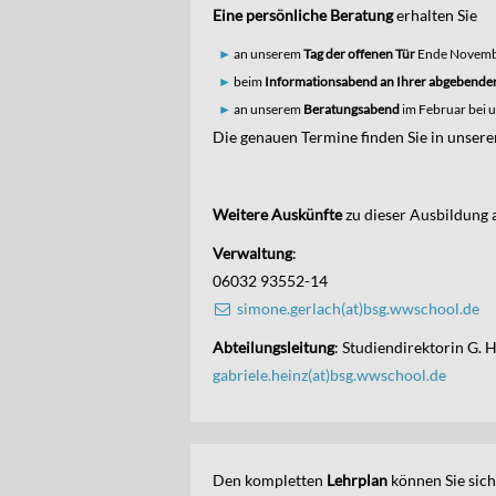
Eine persönliche Beratung
erhalten Sie
an unserem
Tag der offenen Tür
Ende Novemb
beim
Informationsabend an Ihrer abgebende
an unserem
Beratungsabend
im Februar bei u
Die genauen Termine finden Sie in unser
Weitere Auskünfte
zu dieser Ausbildung a
Verwaltung
:
06032 93552-14
simone.gerlach(at)bsg.wwschool.de
Abteilungsleitung
: Studiendirektorin G. 
gabriele.heinz(at)bsg.wwschool.de
Den kompletten
Lehrplan
können Sie sich