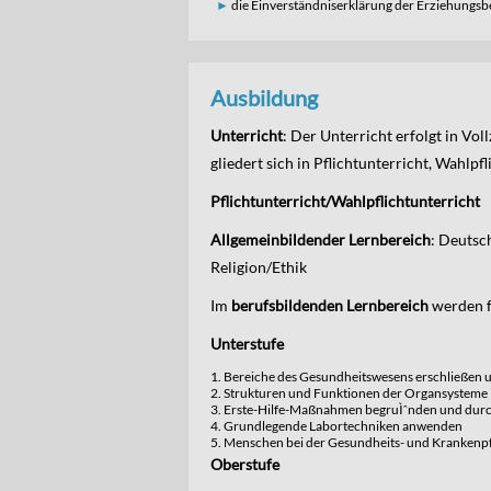
die Einverständniserklärung der Erziehungsber
Ausbildung
Unterricht
: Der Unterricht erfolgt in Vo
gliedert sich in Pflichtunterricht, Wahlp
Pflichtunterricht/Wahlpflichtunterricht
Allgemeinbildender Lernbereich
: Deutsch
Religion/Ethik
Im
berufsbildenden Lernbereich
werden f
Unterstufe
Bereiche des Gesundheitswesens erschließen 
Strukturen und Funktionen der Organsysteme i
Erste-Hilfe-Maßnahmen begruÌˆnden und durc
Grundlegende Labortechniken anwenden
Menschen bei der Gesundheits- und Krankenpf
Oberstufe