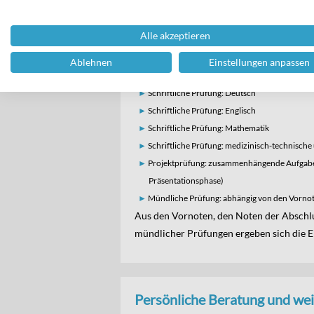
erfolgreichen mittleren Bildungsabschlus
Bericht.
Alle akzeptieren
Abschlussprüfung
: Die Abschlussprüfung 
Ablehnen
Einstellungen anpassen
Projektprüfung und ggf. einer mündliche
Schriftliche Prüfung: Deutsch
Schriftliche Prüfung: Englisch
Schriftliche Prüfung: Mathematik
Schriftliche Prüfung: medizinisch-technisch
Projektprüfung: zusammenhängende Aufgabe
Präsentationsphase)
Mündliche Prüfung: abhängig von den Vornot
Aus den Vornoten, den Noten der Abschl
mündlicher Prüfungen ergeben sich die 
Persönliche Beratung und wei