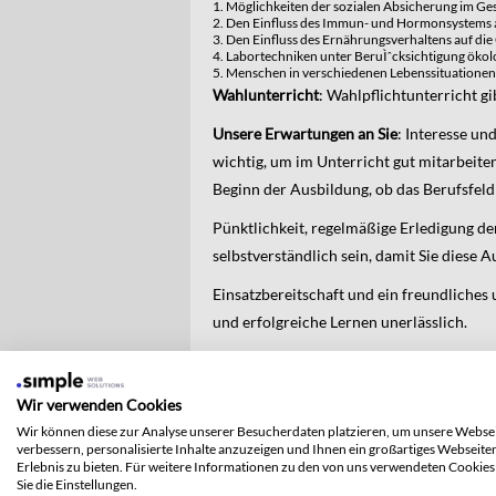
Möglichkeiten der sozialen Absicherung im G
Den Einfluss des Immun- und Hormonsystems a
Den Einfluss des Ernährungsverhaltens auf di
Labortechniken unter BeruÌˆcksichtigung öko
Menschen in verschiedenen Lebenssituationen
Wahlunterricht
:
Wahlpflichtunterricht gi
Unsere Erwartungen an Sie
:
Interesse un
wichtig, um im Unterricht gut mitarbeiten
Beginn der Ausbildung, ob das Berufsfeld
Pünktlichkeit, regelmäßige Erledigung de
selbstverständlich sein, damit Sie diese 
Einsatzbereitschaft und ein freundliche
und erfolgreiche Lernen unerlässlich.
In den Fächern Deutsch, Englisch und Mat
9. Klasse erforderlich.
Wir verwenden Cookies
Praktikum
: Am Ende des ersten Jahres ab
Wir können diese zur Analyse unserer Besucherdaten platzieren, um unsere Websei
verbessern, personalisierte Inhalte anzuzeigen und Ihnen ein großartiges Webseite
krankenpflegerische Berufe ein Betriebs
Erlebnis zu bieten. Für weitere Informationen zu den von uns verwendeten Cookies
selbst. Dieses Praktikum ist Voraussetzun
Sie die Einstellungen.