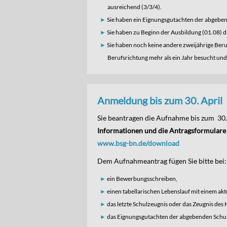
ausreichend (3/3/4).
Sie haben ein Eignungsgutachten der abgebe
Sie haben zu Beginn der Ausbildung (01.08) d
Sie haben noch keine andere zweijährige Ber
Berufsrichtung mehr als ein Jahr besucht und
Anmeldung bis zum 30. April
Sie beantragen die Aufnahme bis zum 30. 
Informationen und die Antragsformulare f
www.bsg-bn.de/download
Dem Aufnahmeantrag fügen Sie bitte bei:
ein Bewerbungsschreiben,
einen tabellarischen Lebenslauf mit einem aktu
das letzte Schulzeugnis oder das Zeugnis des
das Eignungsgutachten der abgebenden Schu