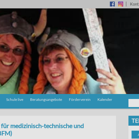
Kont
Schule live
Beratungsangebote
Förderverein
Kalender
TE
 für medizinisch-technische und
(BFM)