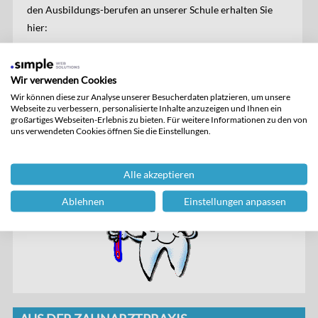
den Ausbildungs-berufen an unserer Schule erhalten Sie
hier:
Verwaltung
: Frau A. Bräutigam
06032 93552-13
Wir verwenden Cookies
anja.braeutigam(at)bsg.wwschool.de
Wir können diese zur Analyse unserer Besucherdaten platzieren, um unsere
Webseite zu verbessern, personalisierte Inhalte anzuzeigen und Ihnen ein
Abteilungsleitung
: Studiendirektorin R. Ruppert
großartiges Webseiten-Erlebnis zu bieten. Für weitere Informationen zu den von
ria.ruppert(at)bsg.wwschool.de
uns verwendeten Cookies öffnen Sie die Einstellungen.
Alle akzeptieren
Ablehnen
Einstellungen anpassen